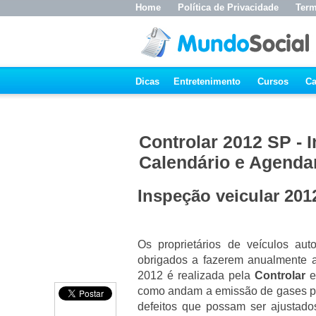
Home
Política de Privacidade
Term
Dicas
Entretenimento
Cursos
Ca
Controlar 2012 SP - 
Calendário e Agend
Inspeção veicular 201
Os proprietários de veículos a
obrigados a fazerem anualmente
2012 é realizada pela
Controlar
em
como andam a emissão de gases pol
defeitos que possam ser ajustad