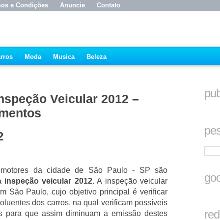
os e Condições
Anuncie
Contato
rros
Moda
Musica
Beleza
pub
Inspeção Veicular 2012 –
amentos
pes
2
utomotores da cidade de São Paulo - SP são
goo
 a
inspeção veicular 2012
. A inspeção veicular
 São Paulo, cujo objetivo principal é verificar
uentes dos carros, na qual verificam possíveis
red
os para que assim diminuam a emissão destes