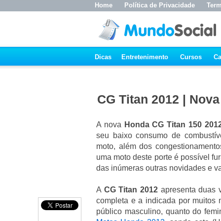
Home
Política de Privacidade
Term
Dicas
Entretenimento
Cursos
Ca
CG Titan 2012 | Nov
A nova
Honda CG Titan 150 201
seu baixo consumo de combustível
moto, além dos congestionamento
uma moto deste porte é possível fu
das inúmeras outras novidades e 
A
CG Titan 2012
apresenta duas v
completa e a indicada por muitos m
público masculino, quanto do fem