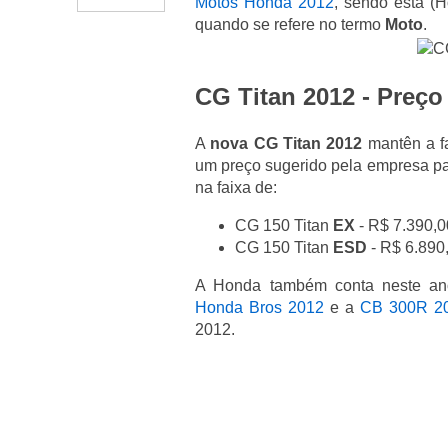
Motos Honda 2012
, sendo esta (
quando se refere no termo
Moto
.
CG Titan 2012 - Preço
A
nova CG Titan 2012
mantên a fa
um preço sugerido pela empresa pa
na faixa de:
CG 150 Titan
EX
- R$ 7.390,0
CG 150 Titan
ESD
- R$ 6.890
A Honda também conta neste an
Honda Bros 2012
e a
CB 300R 2
2012.