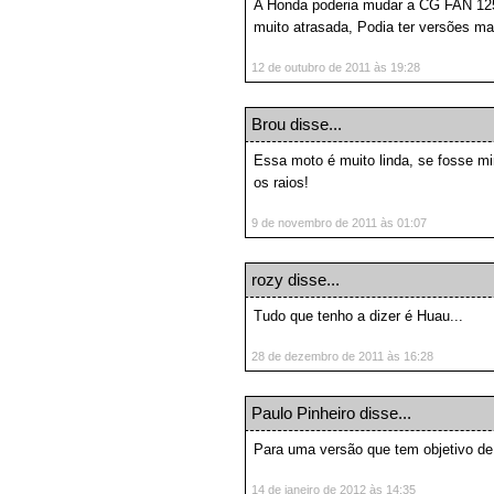
A Honda poderia mudar a CG FAN 125
muito atrasada, Podia ter versões ma
12 de outubro de 2011 às 19:28
Brou
disse...
Essa moto é muito linda, se fosse m
os raios!
9 de novembro de 2011 às 01:07
rozy
disse...
Tudo que tenho a dizer é Huau...
28 de dezembro de 2011 às 16:28
Paulo Pinheiro
disse...
Para uma versão que tem objetivo de s
14 de janeiro de 2012 às 14:35