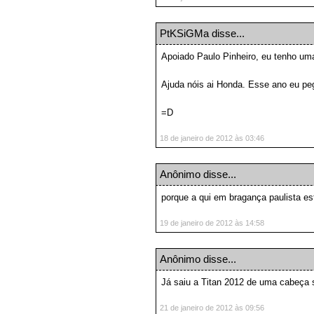
PtKSiGMa
disse...
Apoiado Paulo Pinheiro, eu tenho uma
Ajuda nóis ai Honda. Esse ano eu p
=D
18 de janeiro de 2012 às 03:46
Anônimo disse...
porque a qui em bragança paulista es
19 de janeiro de 2012 às 14:58
Anônimo disse...
Já saiu a Titan 2012 de uma cabeça 
21 de janeiro de 2012 às 09:56