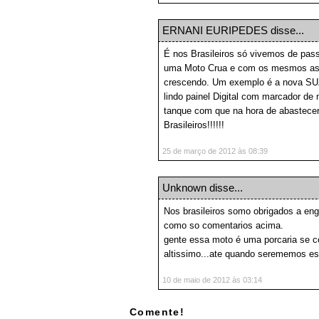
ERNANI EURIPEDES
disse...
É nos Brasileiros só vivemos de pas
uma Moto Crua e com os mesmos asp
crescendo. Um exemplo é a nova SU
lindo painel Digital com marcador d
tanque com que na hora de abastece
Brasileiros!!!!!!
25 de março de 2012 às 08:39
Unknown
disse...
Nos brasileiros somo obrigados a engo
como so comentarios acima.
gente essa moto é uma porcaria se c
altissimo...ate quando serememos e
10 de maio de 2012 às 03:14
Comente!