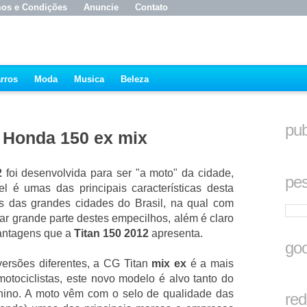
os e Condições
Anuncie
Contato
rros
Moda
Musica
Beleza
pub
a Honda 150 ex mix
2
foi desenvolvida para ser "a moto" da cidade,
pes
 é umas das principais características desta
s das grandes cidades do Brasil, na qual com
rar grande parte destes empecilhos, além é claro
vantagens que a
Titan 150 2012
apresenta.
goo
ersões diferentes, a CG Titan
mix ex
é a mais
otociclistas, este novo modelo é alvo tanto do
inino. A moto vêm com o selo de qualidade das
red