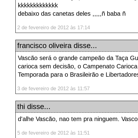
kkkkkkkkkkkkk
debaixo das canetas deles ,,,,,ñ baba ñ
2 de fevereiro de 2012 às 17:14
francisco oliveira
disse...
Vascão será o grande campeão da Taça G
carioca sem decisão, o Campenato Carioca
Temporada para o Brasileirão e Libertadore
3 de fevereiro de 2012 às 11:57
thi
disse...
d'alhe Vascão, nao tem pra ninguem. Vasc
5 de fevereiro de 2012 às 11:51