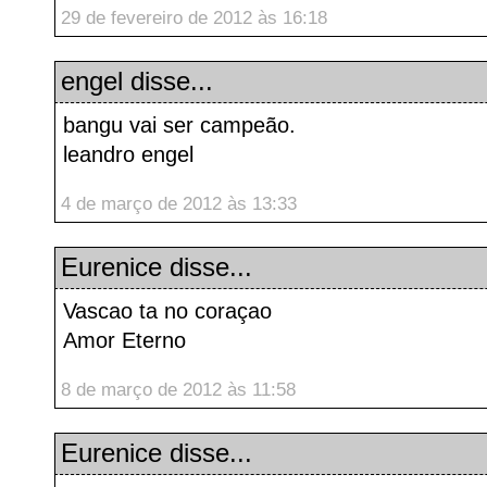
29 de fevereiro de 2012 às 16:18
engel
disse...
bangu vai ser campeão.
leandro engel
4 de março de 2012 às 13:33
Eurenice
disse...
Vascao ta no coraçao
Amor Eterno
8 de março de 2012 às 11:58
Eurenice
disse...