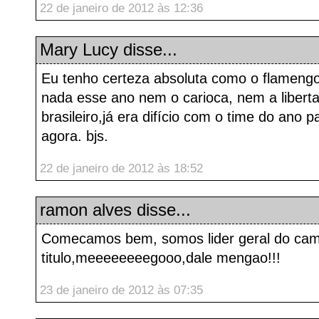
22 de janeiro de 2012 às 12:36
Mary Lucy
disse...
Eu tenho certeza absoluta como o flameng
nada esse ano nem o carioca, nem a libert
brasileiro,já era difício com o time do ano 
agora. bjs.
22 de janeiro de 2012 às 18:52
ramon alves
disse...
Comecamos bem, somos lider geral do ca
titulo,meeeeeeeegooo,dale mengao!!!
23 de janeiro de 2012 às 07:35