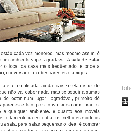
l estão cada vez menores, mas mesmo assim, é
om um ambiente super agradável. A
sala de estar
r o local da casa mais freqüentado, e onde a
isão, conversar e receber parentes e amigos.
tarefa complicada, ainda mais se ela dispor de
tot
ue não vai caber nada, mas se seguir algumas
la de estar num lugar agradável, primeiro dê
1
s paredes e teto, pois tons claros como branco,
 a qualquer ambiente, e quanto aos móveis
e certamente irá encontrar os melhores modelos
a sala, para salas pequenas o ideal é comprar
centro caso tenha espaço, e um rack ou uma