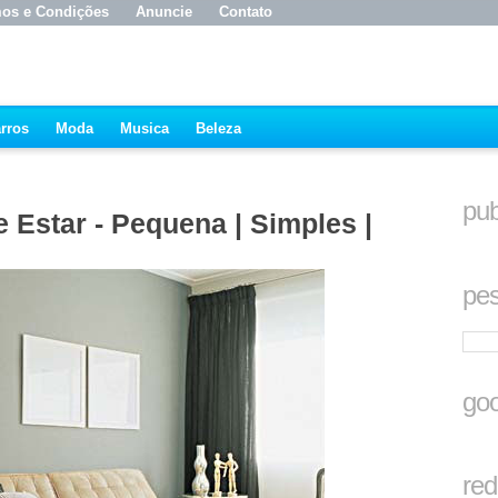
os e Condições
Anuncie
Contato
rros
Moda
Musica
Beleza
pub
 Estar - Pequena | Simples |
pes
goo
red