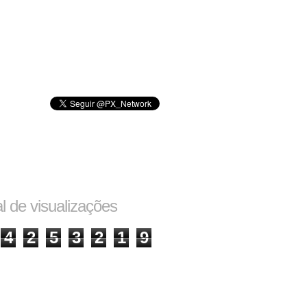
al de visualizações
4
2
5
3
2
1
9