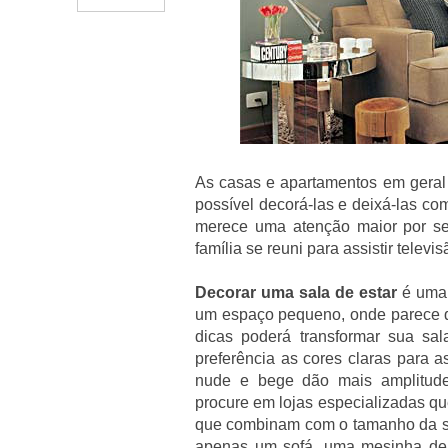
As casas e apartamentos em gera
possível decorá-las e deixá-las c
merece uma atenção maior por se
família se reuni para assistir telev
Decorar uma sala de estar
é uma 
um espaço pequeno, onde parece q
dicas poderá transformar sua sa
preferência as cores claras para a
nude e bege dão mais amplitude
procure em lojas especializadas qu
que combinam com o tamanho da su
apenas um sofá, uma mesinha de 