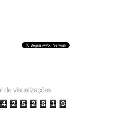
al de visualizações
4
2
5
2
8
1
9