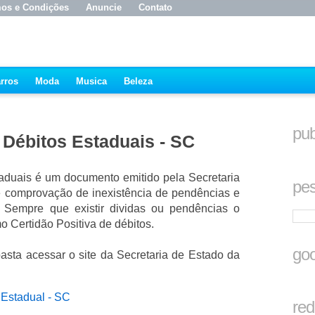
os e Condições
Anuncie
Contato
rros
Moda
Musica
Beleza
pub
 Débitos Estaduais - SC
taduais é um documento emitido pela Secretaria
pes
e comprovação de inexistência de pendências e
te. Sempre que existir dividas ou pendências o
 Certidão Positiva de débitos.
goo
asta acessar o site da Secretaria de Estado da
 Estadual - SC
red