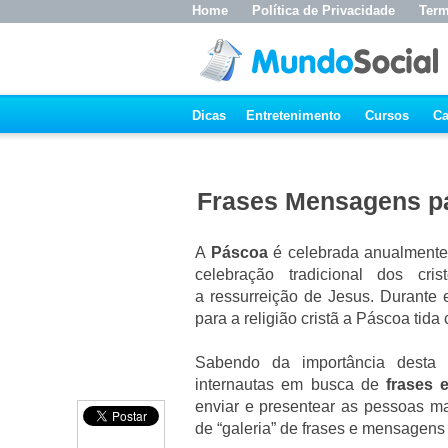
Home
Política de Privacidade
Term
Dicas
Entretenimento
Cursos
Ca
Frases Mensagens p
A
Páscoa
é celebrada anualmente
celebração tradicional dos cr
a ressurreição de Jesus. Durante e
para a religião cristã a Páscoa tida
Sabendo da importância desta
internautas em busca de
frases
enviar e presentear as pessoas ma
de “galeria” de frases e mensagens