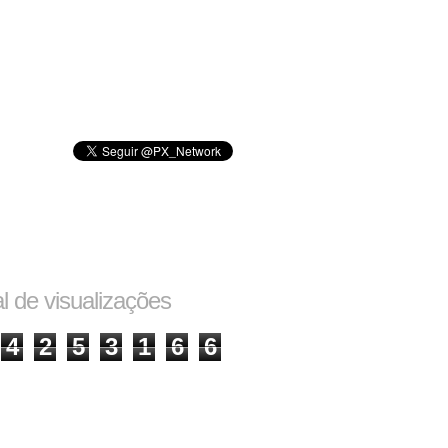
al de visualizações
4
2
5
3
1
6
6