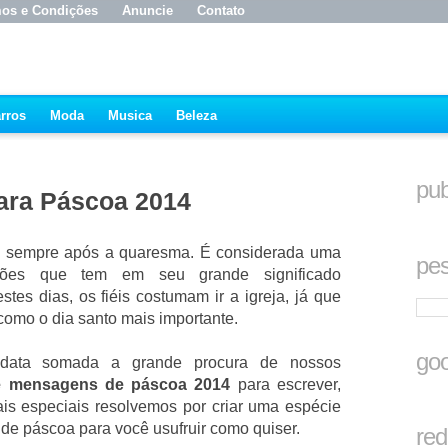
os e Condições
Anuncie
Contato
rros
Moda
Musica
Beleza
pub
ara Páscoa 2014
 sempre após a quaresma. É considerada uma
pes
istões que tem em seu grande significado
stes dias, os fiéis costumam ir a igreja, já que
 como o dia santo mais importante.
goo
 data somada a grande procura de nossos
 e mensagens de páscoa 2014
para escrever,
is especiais resolvemos por criar uma espécie
 de páscoa para você usufruir como quiser.
red