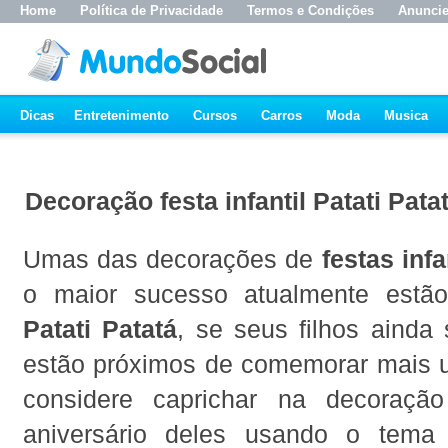
Home
Política de Privacidade
Termos e Condições
Anunci
Dicas
Entretenimento
Cursos
Carros
Moda
Musica
Decoração festa infantil Patati Pata
Umas das decorações de
festas infa
o maior sucesso atualmente est
Patati Patatá
, se seus filhos ainda
estão próximos de comemorar mais 
considere caprichar na decoraçã
aniversário deles usando o tema 