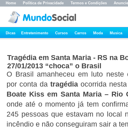
Home
Política de Privacidade
Termos e Condições
Anunci
Dicas
Entretenimento
Cursos
Carros
Moda
Musica
Tragédia em Santa Maria - RS na B
27/01/2013 “choca” o Brasil
O Brasil amanheceu em luto neste
por conta da
tragédia
ocorrida nest
Boate Kiss em Santa Maria – Rio 
onde até o momento já tem confirm
245 pessoas que estavam no local
incêndio e não conseguiram sair a te