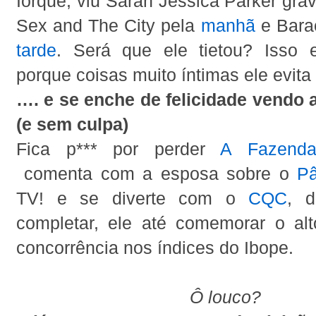
Iorque, viu Sarah Jessica Parker gr
Sex and The City pela
manhã
e Bar
tarde
. Será que ele tietou? Isso 
porque coisas muito íntimas ele evita 
…. e se enche de felicidade vendo 
(e sem culpa)
Fica p*** por perder
A Fazend
comenta com a esposa sobre o
Pâ
TV! e se diverte com o
CQC
, 
completar, ele até comemorar o alt
concorrência nos índices do Ibope.
Ô louco?