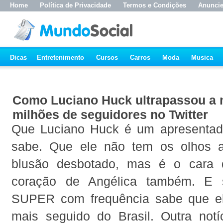
Home
Política de Privacidade
Termos e Condições
Anunci
Dicas
Entretenimento
Cursos
Carros
Moda
Musica
Como Luciano Huck ultrapassou a 
milhões de seguidores no Twitter
Que Luciano Huck é um apresentad
sabe. Que ele não tem os olhos 
blusão desbotado, mas é o cara
coração de Angélica também. E 
SUPER com frequência sabe que ele
mais seguido do Brasil. Outra not