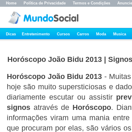
Home
Política de Privacidade
Termos e Condições
Anunci
Dicas
Entretenimento
Cursos
Carros
Moda
Musica
Horóscopo João Bidu 2013 | Signos
Horóscopo João Bidu 2013
- Muitas
hoje são muito supersticiosas e dad
diariamente escutar ou assistir
prev
signos
através de
Horóscopo
. Dian
informações viram uma mania entre
que procuram por elas, são vários os