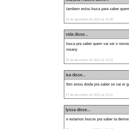
tambem estou louca para saber quem 
26 de dezembro de 2011 às 15:40
vida
disse...
louca pra saber quem vai ser o novos
rosany
26 de dezembro de 2011 às 15:52
isa
disse...
tbm estou doida pra saber se vai er 
27 de dezembro de 2011 às 11:01
lyssa
disse...
e estamos loucos pra saber ta demor