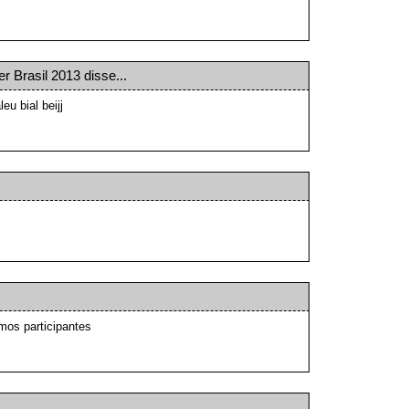
r Brasil 2013
disse...
eu bial beijj
mos participantes