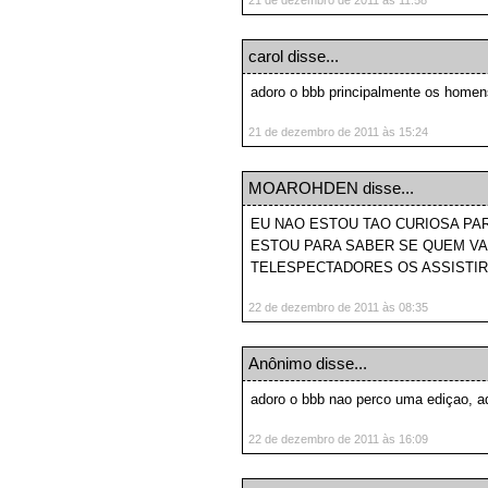
carol
disse...
adoro o bbb principalmente os homens
21 de dezembro de 2011 às 15:24
MOAROHDEN
disse...
EU NAO ESTOU TAO CURIOSA PAR
ESTOU PARA SABER SE QUEM VAI
TELESPECTADORES OS ASSISTI
22 de dezembro de 2011 às 08:35
Anônimo disse...
adoro o bbb nao perco uma ediçao, 
22 de dezembro de 2011 às 16:09