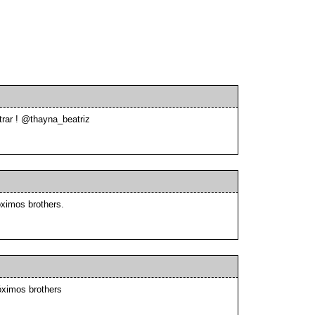
trar ! @thayna_beatriz
óximos brothers.
óximos brothers