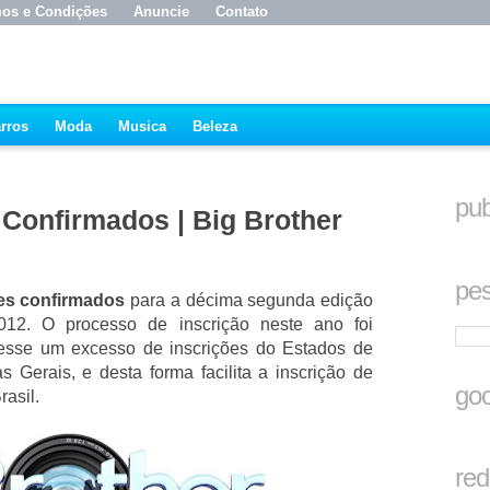
os e Condições
Anuncie
Contato
rros
Moda
Musica
Beleza
pub
Confirmados | Big Brother
pes
tes confirmados
para a décima segunda edição
012. O processo de inscrição neste ano foi
vesse um excesso de inscrições do Estados de
 Gerais, e desta forma facilita a inscrição de
goo
rasil.
red