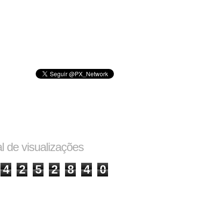
al de visualizações
4
2
5
2
8
4
0