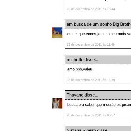
23 de dezembro de 2011 às 10:44
em busca de um sonho Big Brothe
eu sei que voces ja escolheu mais val
23 de dezembro de 2011 às 11:49
michellle
disse...
amo bbb,valeu
25 de dezembro de 2011 às 15:39
Thayane
disse...
Louca pra saber quem serão os proxi
26 de dezembro de 2011 às 08:57
Suzana Ribeiro
disse...