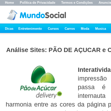
Home
Política de Privacidade
Termos e Condições
Anunci
Dicas
Entretenimento
Cursos
Carros
Moda
Musica
Análise Sites: PÃO DE AÇUCAR 
Interativid
impressã
passa é 
interna
harmonia entre as cores da página pr