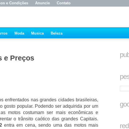
os e Condições
Anuncie
Contato
rros
Moda
Musica
Beleza
pub
s e Preços
pes
 enfrentados nas grandes cidades brasileiras,
goo
o gosto popular. Podendo ser adquirida por um
 as motos costumam ser mais econômicas e
entar o trânsito caótico das grandes Capitais.
red
2
entra em cena, sendo uma das motos mais