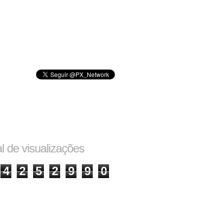
al de visualizações
4
2
5
2
9
9
0