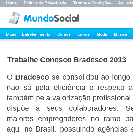
Home
Política de Privacidade
Termos e Condições
Anunci
Dicas
Entretenimento
Cursos
Carros
Moda
Musica
Trabalhe Conosco Bradesco 2013
O
Bradesco
se consolidou ao longo 
não só pela eficiência e respeito a
também pela valorização profissiona
dispõe a seus colaboradores. 
maiores empregadores no ramo ban
aqui no Brasil, possuindo agências