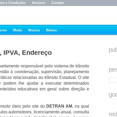
os e Condições
Anuncie
Contato
rros
Moda
Musica
Beleza
pub
 IPVA, Endereço
artamento responsável pelo sistema de trânsito
pes
estão à coordenação, supervisão, planejamento
áticas relacionadas ao trânsito Estadual. O site
e podem lhe ajudar a executar determinados
conteúdos educativos em geral sobre direção e
goo
 muito úteis pelo site do
DETRAN AM
, na qual
ulos automotores, licenciamento anual, consulta
red