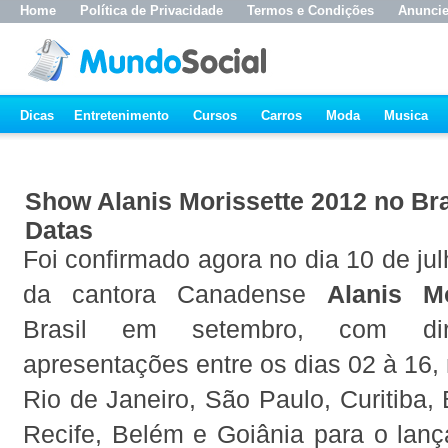
Home
Política de Privacidade
Termos e Condições
Anunci
Dicas
Entretenimento
Cursos
Carros
Moda
Musica
Show Alanis Morissette 2012 no Bras
Datas
Foi confirmado agora no dia 10 de j
da cantora Canadense
Alanis Mo
Brasil em setembro, com dir
apresentações entre os dias 02 à 16,
Rio de Janeiro, São Paulo, Curitiba, 
Recife, Belém e Goiânia para o lan