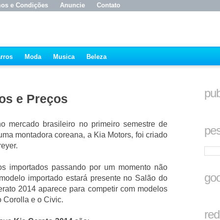
os e Condições
Anuncie
Contato
rros
Moda
Musica
Beleza
pub
tos e Preços
 mercado brasileiro no primeiro semestre de
pes
uma montadora coreana, a Kia Motors, foi criado
eyer.
os importados passando por um momento não
goo
 modelo importado estará presente no Salão do
erato 2014 aparece para competir com modelos
Corolla e o Civic.
red