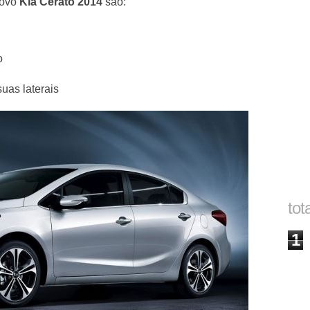
novo
Kia Cerato 2014
são:
do
uas laterais
tot
1