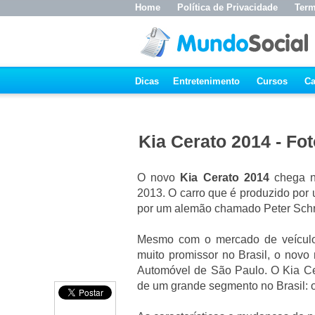
Home
Política de Privacidade
Term
Dicas
Entretenimento
Cursos
Ca
Kia Cerato 2014 - Fo
O novo
Kia Cerato 2014
chega no
2013. O carro que é produzido por 
por um alemão chamado Peter Schr
Mesmo com o mercado de veícul
muito promissor no Brasil, o novo
Automóvel de São Paulo. O Kia C
de um grande segmento no Brasil: o 