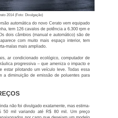
rato 2014 (Foto: Divulgação)
ersão automática do novo Cerato vem equipado
inha, tem 126 cavalos de potência a 6.300 rpm e
 Os dois câmbios (manual e automático) são de
 aparece com muito mais espaço interior, tem
rta-malas mais ampliado.
tais, ar condicionado ecológico, computador de
dráulica progressiva – que ameniza o impacto e
e estar pilotando um veículo leve. Todas essa
m a diminuição de emissão de poluentes para
PREÇOS
inda não foi divulgado exatamente, mas estima-
$ 50 mil variando até R$ 80 mil. Um preço
s apaixonados por carro que desejam um modelo