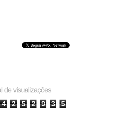
al de visualizações
4
2
5
2
9
3
5