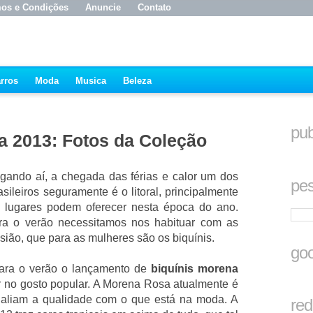
os e Condições
Anuncie
Contato
rros
Moda
Musica
Beleza
pub
a 2013: Fotos da Coleção
ando aí, a chegada das férias e calor um dos
pes
sileiros seguramente é o litoral, principalmente
es lugares podem oferecer nesta época do ano.
ara o verão necessitamos nos habituar com as
sião, que para as mulheres são os biquínis.
goo
para o verão o lançamento de
biquínis morena
r no gosto popular. A Morena Rosa atualmente é
 aliam a qualidade com o que está na moda. A
red