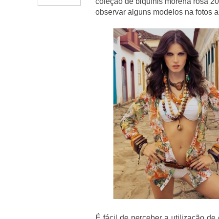
coleção de biquínis morena rosa 201
observar alguns modelos na fotos a
É fácil de perceber a utilização de