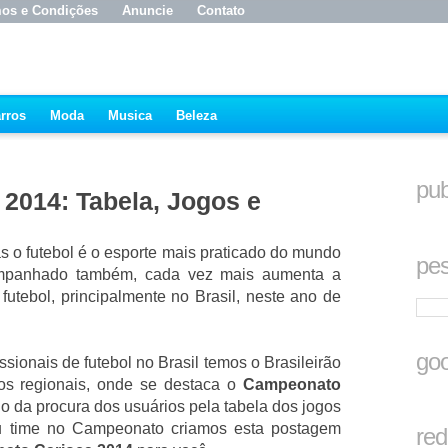
os e Condições
Anuncie
Contato
rros
Moda
Musica
Beleza
pub
2014: Tabela, Jogos e
 o futebol é o esporte mais praticado do mundo
pes
mpanhado também, cada vez mais aumenta a
futebol, principalmente no Brasil, neste ano de
goo
sionais de futebol no Brasil temos o Brasileirão
s regionais, onde se destaca o
Campeonato
o da procura dos usuários pela tabela dos jogos
u time no Campeonato criamos esta postagem
red