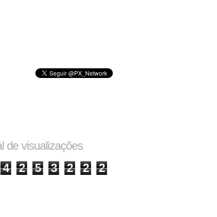
al de visualizações
4
2
5
3
2
2
2