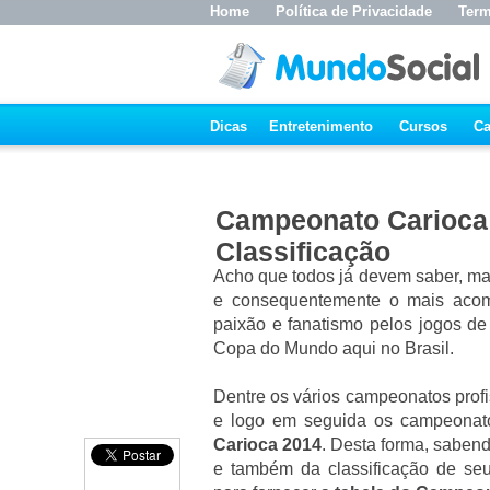
Home
Política de Privacidade
Term
Dicas
Entretenimento
Cursos
Ca
Campeonato Carioca 
Classificação
Acho que todos já devem saber, mas
e consequentemente o mais aco
paixão e fanatismo pelos jogos de 
Copa do Mundo aqui no Brasil.
Dentre os vários campeonatos profis
e logo em seguida os campeonato
Carioca 2014
. Desta forma, sabend
e também da classificação de se