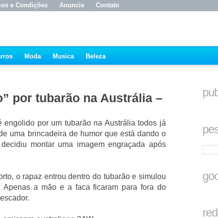
os e Condições
Anuncie
Contato
rros
Moda
Musica
Beleza
pub
” por tubarão na Austrália –
 engolido por um tubarão na Austrália todos já
pes
 de uma brincadeira de humor que está dando o
no decidiu montar uma imagem engraçada após
goo
to, o rapaz entrou dentro do tubarão e simulou
 Apenas a mão e a faca ficaram para fora do
pescador.
red