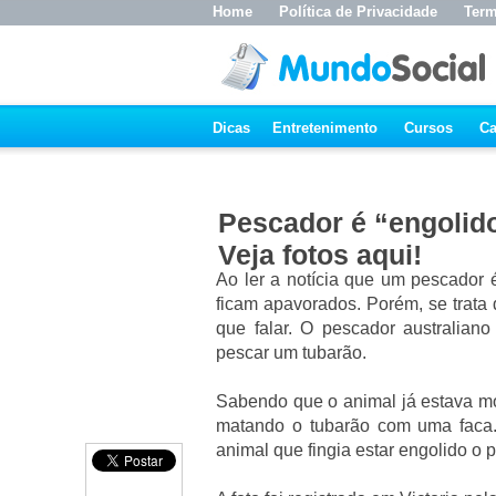
Home
Política de Privacidade
Term
Dicas
Entretenimento
Cursos
Ca
Pescador é “engolido
Veja fotos aqui!
Ao ler a notícia que um pescador é
ficam apavorados. Porém, se trata
que falar. O pescador australia
pescar um tubarão.
Sabendo que o animal já estava mor
matando o tubarão com uma faca.
animal que fingia estar engolido o 