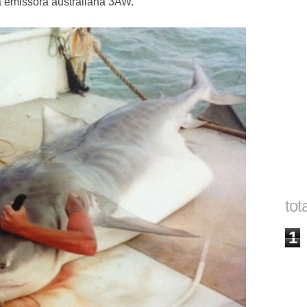
la emissora australiana 3AW.
tot
1