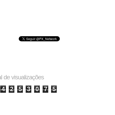
al de visualizações
4
2
5
3
0
7
5