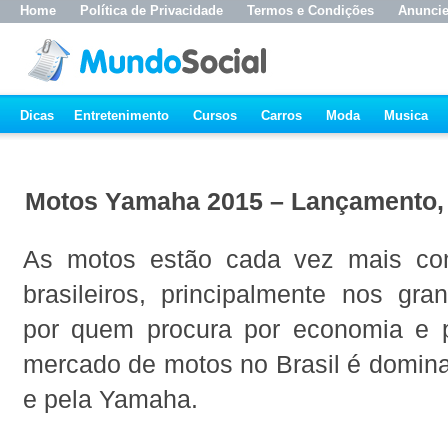
Home
Política de Privacidade
Termos e Condições
Anunci
Dicas
Entretenimento
Cursos
Carros
Moda
Musica
Motos Yamaha 2015 – Lançamento,
As motos estão cada vez mais co
brasileiros, principalmente nos gra
por quem procura por economia e p
mercado de motos no Brasil é domin
e pela Yamaha.