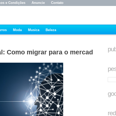
os e Condições
Anuncie
Contato
rros
Moda
Musica
Beleza
pub
al: Como migrar para o mercado
pes
goo
red