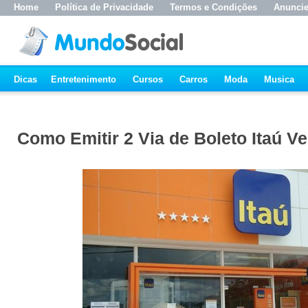
Home
Política de Privacidade
Termos e Condições
Anunci
Dicas
Entretenimento
Cursos
Carros
Moda
Musica
Como Emitir 2 Via de Boleto Itaú V