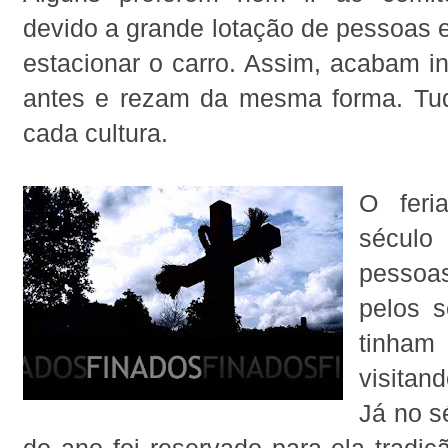
devido a grande lotação de pessoas e
estacionar o carro. Assim, acabam i
antes e rezam da mesma forma. Tu
cada cultura.
O feri
século
pesso
pelos 
tinha
visitan
Já no s
do ano foi reservado para ela tradiçã