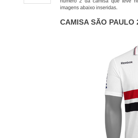
número 2 da camisa que teve nov
imagens abaixo inseridas.
CAMISA SÃO PAULO 