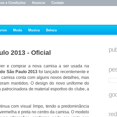
os e Condições
Anuncie
Contato
rros
Moda
Musica
Beleza
pub
o 2013 - Oficial
ver e comprar a nova camisa a ser usada na
pes
 do São Paulo 2013
foi lançado recentemente e
 A camisa conta com alguns novos detalhes, mas
 foram mantidos. O design do novo uniforme do
a patrocinadora de material esportivo do clube, a
goo
tinua com visual limpo, tendo a predominância
vermelha e preta no centro da camisa. O modelo
red