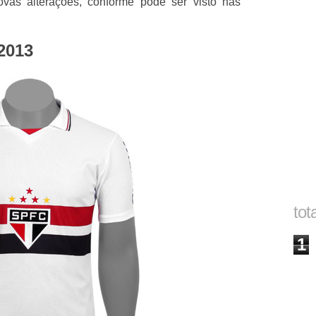
as alterações, conforme pode ser visto nas
2013
tot
1