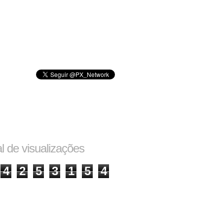
al de visualizações
4
2
5
3
1
5
4