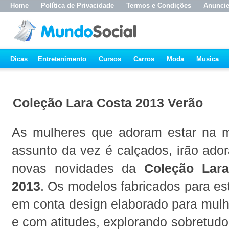
Home
Política de Privacidade
Termos e Condições
Anunci
Dicas
Entretenimento
Cursos
Carros
Moda
Musica
Coleção Lara Costa 2013 Verão
As mulheres que adoram estar na 
assunto da vez é calçados, irão ado
novas novidades da
Coleção Lar
2013
. Os modelos fabricados para es
em conta design elaborado para mul
e com atitudes, explorando sobretudo 