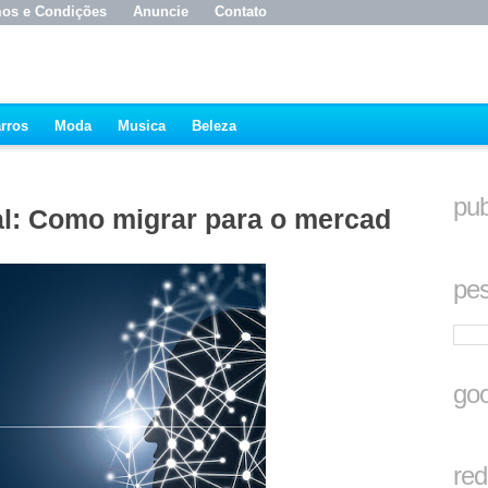
os e Condições
Anuncie
Contato
rros
Moda
Musica
Beleza
pub
al: Como migrar para o mercado
pes
goo
red