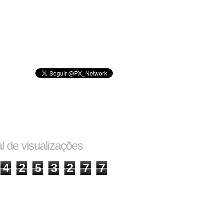
al de visualizações
4
2
5
3
2
7
7