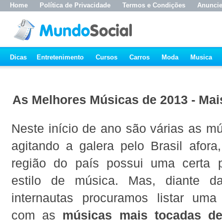
Home
Política de Privacidade
Termos e Condições
Anunci
Dicas
Entretenimento
Cursos
Carros
Moda
Musica
As Melhores Músicas de 2013 - Mai
Neste início de ano são várias as m
agitando a galera pelo Brasil afor
região do país possui uma certa p
estilo de música. Mas, diante d
internautas procuramos listar uma
com as
músicas mais tocadas d