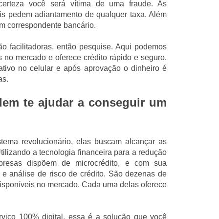
certeza você será vítima de uma fraude. As
mais pedem adiantamento de qualquer taxa. Além
um correspondente bancário.
o facilitadoras, então pesquise. Aqui podemos
s no mercado e oferece crédito rápido e seguro.
ativo no celular e após aprovação o dinheiro é
as.
em te ajudar a conseguir um
stema revolucionário, elas buscam alcançar as
lizando a tecnologia financeira para a redução
presas dispõem de microcrédito, e com sua
 e análise de risco de crédito. São dezenas de
isponíveis no mercado. Cada uma delas oferece
viço 100% digital, essa é a solução que você