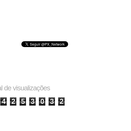
al de visualizações
4
2
5
3
0
3
2