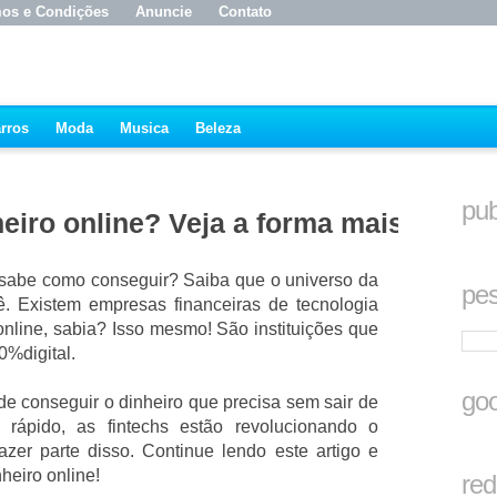
os e Condições
Anuncie
Contato
rros
Moda
Musica
Beleza
pub
eiro online? Veja a forma mais
 sabe como conseguir? Saiba que o universo da
pes
ê. Existem empresas financeiras de tecnologia
 online, sabia? Isso mesmo! São instituições que
0%digital.
goo
e conseguir o dinheiro que precisa sem sair de
e rápido, as fintechs estão revolucionando o
zer parte disso. Continue lendo este artigo e
heiro online!
red