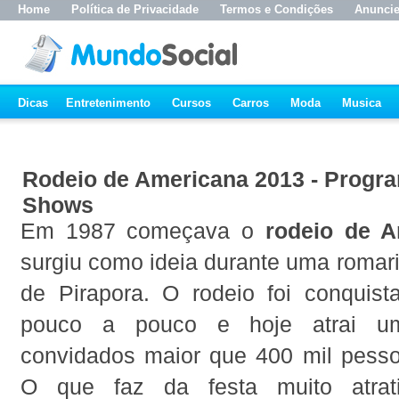
Home
Política de Privacidade
Termos e Condições
Anunci
Dicas
Entretenimento
Cursos
Carros
Moda
Musica
Rodeio de Americana 2013 - Progr
Shows
Em 1987 começava o
rodeio de A
surgiu como ideia durante uma romar
de Pirapora. O rodeio foi conquist
pouco a pouco e hoje atrai 
convidados maior que 400 mil pesso
O que faz da festa muito atrat