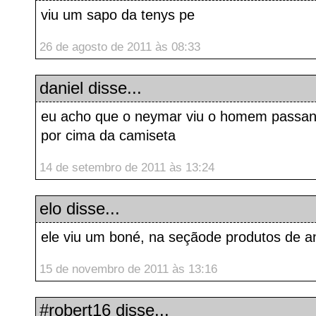
viu um sapo da tenys pe
26 de agosto de 2011 às 08:33
daniel
disse...
eu acho que o neymar viu o homem passan
por cima da camiseta
14 de setembro de 2011 às 13:24
elo
disse...
ele viu um boné, na seçãode produtos de ani
15 de novembro de 2011 às 13:16
#robert16
disse...