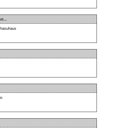
e...
ja hasuhaus
do