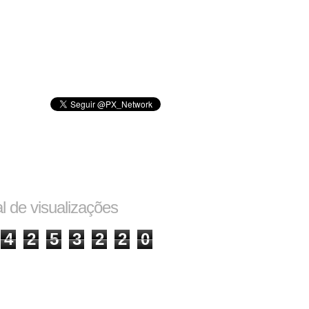
al de visualizações
4
2
5
3
2
2
0