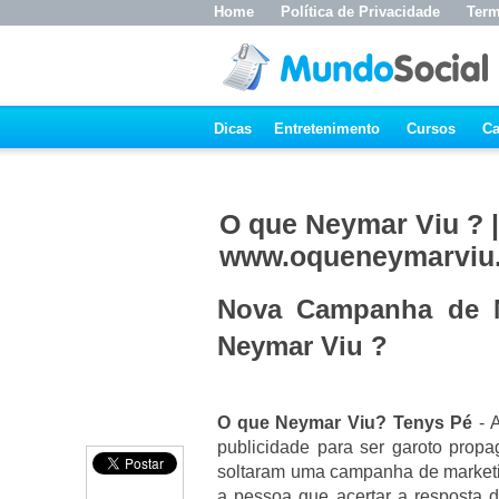
Home
Política de Privacidade
Term
Dicas
Entretenimento
Cursos
Ca
O que Neymar Viu ? |
www.oqueneymarviu
Nova Campanha de M
Neymar Viu ?
O que Neymar Viu? Tenys Pé
- 
publicidade para ser garoto prop
soltaram uma campanha de marketi
a pessoa que acertar a resposta