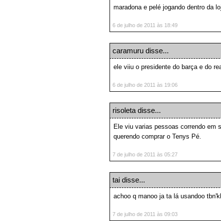
maradona e pelé jogando dentro da lo
6 de julho de 2011 às 18:49
caramuru
disse...
ele viiu o presidente do barça e do re
6 de julho de 2011 às 19:06
risoleta disse...
Ele viu varias pessoas correndo em s
querendo comprar o Tenys Pé.
7 de julho de 2011 às 05:27
tai
disse...
achoo q manoo ja ta lá usandoo tbn'k
7 de julho de 2011 às 09:03