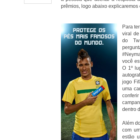
prêmios, logo abaixo explicaremos
Para te
viral d
do Tw
pergun
#Neymar
você es
O 1º lu
autogra
jogo Fi
uma cam
confer
campa
dentro 
Além do
com um
estão u