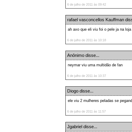
6 de julho de 2011 às 09:42
rafael vasconcellos Kauffman diss
ah axo que eli viu foi o pele ja na lo
6 de julho de 2011 às 10:18
Anônimo disse...
neymar viu uma multidão de fan
6 de julho de 2011 às 10:37
Diogo disse...
ele viu 2 mulheres peladas se pegan
6 de julho de 2011 às 11:57
Jgabriel
disse...