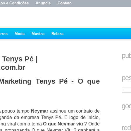
os e Condições
Anuncie
Contato
rros
Moda
Musica
Beleza
pub
 Tenys Pé |
.com.br
pes
arketing Tenys Pé - O que
goo
A pouco tempo
Neymar
assinou um contrato de
aganda da empresa Tenys Pé. E logo de inicio,
ng viral com o tema
O que Neymar viu
? Onde
red
 da propaganda O que Neymar Viu ? ganhará a