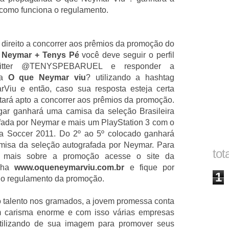
 como funciona o regulamento.
r direito a concorrer aos prêmios da promoção do
e
Neymar + Tenys Pé
você deve seguir o perfil
itter @TENYSPEBARUEL e responder a
ta
O que Neymar viu
? utilizando a hashtag
Viu e então, caso sua resposta esteja certa
tará apto a concorrer aos prêmios da promoção.
gar ganhará uma camisa da seleção Brasileira
fada por Neymar e mais um PlayStation 3 com o
fa Soccer 2011. Do 2º ao 5º colocado ganhará
isa da seleção autografada por Neymar. Para
tot
ir mais sobre a promoção acesse o site da
nha
www.oqueneymarviu.com.br
e fique por
1
do regulamento da promoção.
 talento nos gramados, a jovem promessa conta
 carisma enorme e com isso várias empresas
tilizando de sua imagem para promover seus