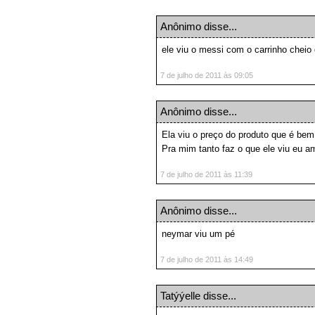
Anônimo disse...
ele viu o messi com o carrinho chei
7 de julho de 2011 às 09:05
Anônimo disse...
Ela viu o preço do produto que é bem
Pra mim tanto faz o que ele viu eu am
7 de julho de 2011 às 11:39
Anônimo disse...
neymar viu um pé
7 de julho de 2011 às 14:49
Tatýýelle disse...