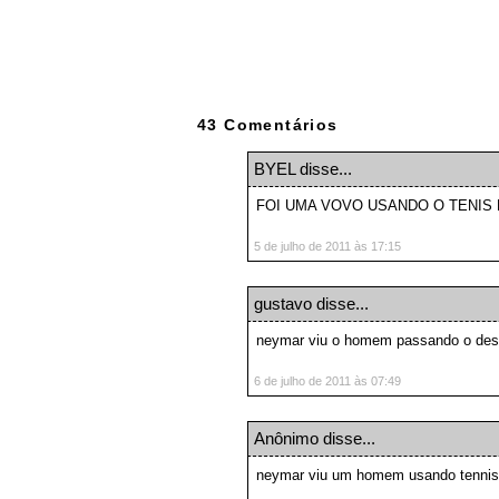
43 Comentários
BYEL
disse...
FOI UMA VOVO USANDO O TENIS 
5 de julho de 2011 às 17:15
gustavo disse...
neymar viu o homem passando o des
6 de julho de 2011 às 07:49
Anônimo disse...
neymar viu um homem usando tennis