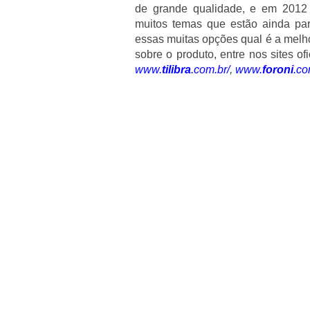
de grande qualidade, e em 2012
muitos temas que estão ainda para
essas muitas opções qual é a melho
sobre o produto, entre nos sites o
www.
tilibra
.com.br/
,
www.
foroni
.co