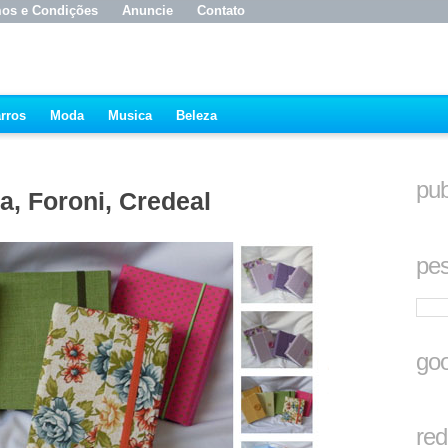
os e Condições
Anuncie
Contato
rros
Moda
Musica
Beleza
pub
a, Foroni, Credeal
pes
goo
red