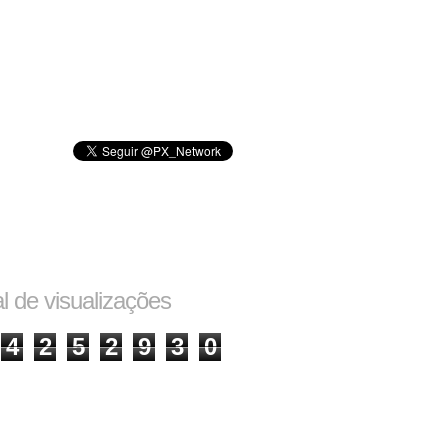
al de visualizações
4
2
5
2
9
3
0