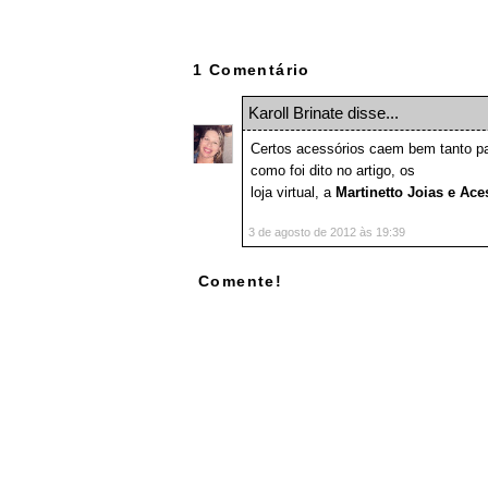
1 Comentário
Karoll Brinate
disse...
Certos acessórios caem bem tanto p
como foi dito no artigo, os
cintos fem
loja virtual, a
Martinetto Joias e Ace
3 de agosto de 2012 às 19:39
Comente!