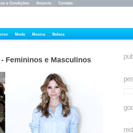
os e Condições
Anuncie
Contato
rros
Moda
Musica
Beleza
pub
 - Femininos e Masculinos
pes
goo
red