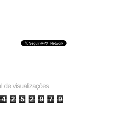
al de visualizações
4
2
5
2
9
7
9