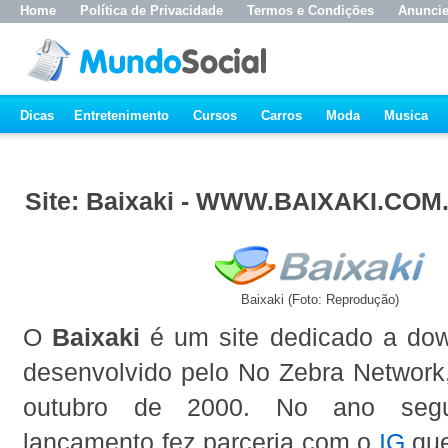
Home
Política de Privacidade
Termos e Condições
Anunci
Dicas
Entretenimento
Cursos
Carros
Moda
Musica
Site: Baixaki - WWW.BAIXAKI.COM
Baixaki (Foto: Reprodução)
O
Baixaki
é um site dedicado a dow
desenvolvido pelo No Zebra Network
outubro de 2000. No ano seg
lançamento fez parceria com o
IG
que