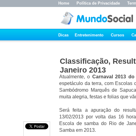
Home
Política de Privacidade
Term
Dicas
Entretenimento
Cursos
Ca
Classificação, Resul
Janeiro 2013
Atualmente, o
Carnaval 2013 do
espetáculo da terra, com Escolas 
Sambódromo Marquês de Sapucaí.
muita alegria, festas e folias que v
Será feita a apuração do resul
13/02/2013 por volta das 16 hor
Escola de samba do Rio de Janei
Samba em 2013.