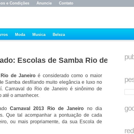
os e Condições
Anuncie
Contato
rros
Moda
Musica
Beleza
pub
tado: Escolas de Samba Rio de
 Rio de Janeiro
é considerado como o maior
pes
de Samba desfilando muito elegância e luxo no
 Carnaval do Rio de Janeiro é sinônimo de
ão até o amanhecer.
goo
tado
Carnaval 2013 Rio de Janeiro
no dia
as. Que tal acompanhar a pontuação de cada
ro, ou mais propriamente, da sua Escola de
red